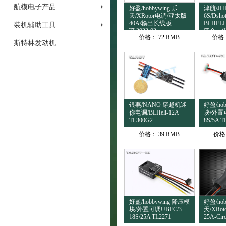
航模电子产品
好盈/hobbywing 乐
津航/JH
天/XRotor电调/亚太版
6S/Dsho
40A/输出长线版
BLHELI_
装机辅助工具
TL2923-02
四合一
价格：
72 RMB
价格
斯特林发动机
银燕/NANO 穿越机迷
好盈/ho
你电调/BLHeli-12A
块/外置可
TL300G2
8S/5A T
价格：
39 RMB
价格
好盈/hobbywing 降压模
好盈/hob
块/外置可调UBEC/3-
天/XRot
18S/25A TL2271
25A-Cir