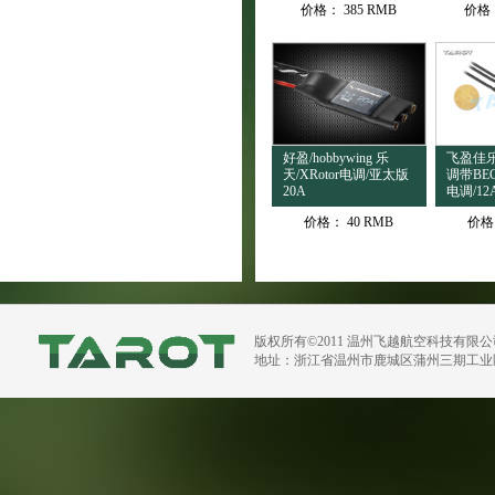
价格：
385 RMB
价格
好盈/hobbywing 乐
飞盈佳乐/F
天/XRotor电调/亚太版
调带BE
20A
电调/12A
价格：
40 RMB
价格
版权所有©2011 温州飞越航空科技有限
地址：浙江省温州市鹿城区蒲州三期工业