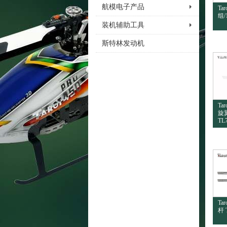
航模电子产品
Ta
组/
装机辅助工具
斯特林发动机
Ta
旋
TL
Ta
杆 